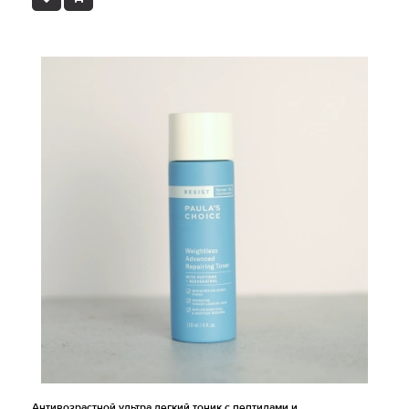
Антивозрастной ультра легкий тоник с пептидами и