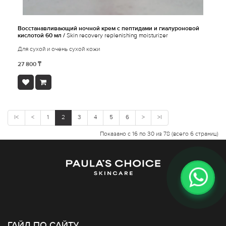
Восстанавливающий ночной крем с пептидами и гиалуроновой
кислотой 60 мл /
Skin recovery replenishing moisturizer
Для сухой и очень сухой кожи
27 800 ₸
|<
<
1
2
3
4
5
6
>
>|
Показано с 16 по 30 из 78 (всего 6 страниц)
ГАЙД ПО САЙТУ