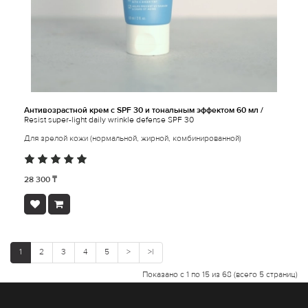
Антивозрастной крем с SPF 30 и тональным эффектом 60 мл /
Resist super-light daily wrinkle defense SPF 30
Для зрелой кожи (нормальной, жирной, комбинированной)
28 300 ₸
1
2
3
4
5
>
>|
Показано с 1 по 15 из 68 (всего 5 страниц)