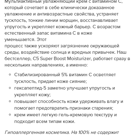
Мультиактивный увлажняющий крем с витамином С,
который сочетает в себе клинически доказанное
увлажнение и антивозрастные свойства, устраняет
тусклость, тонкие линии морщин, восстанавливает
упругость и укрепляет кожный барьер.
С возрастом
естественный запас витамина С в коже
уменьшается. Этот
процесс
также
ускоряют
загрязнени
е
окружающей
среды, воздействи
е
солнца и вредных привычек. Наш
бестселлер,
C5 Super Boost Moisturizer, работает сразу в
нескольких направлениях, а именно:
Стабилизированный 5% витамин С осветляет
тусклость, придает коже сияние;
гексапептид-5 заметно улучшает упругость и
укрепляет кожу;
повышает способность кожи удерживать влагу и
помогает предотвратить признаки старения;
крем имеет легкую гель-кремовую текстуру и
подходит всем типам кожи.
Г
ипоаллергенная косметика. На 100% не содержит