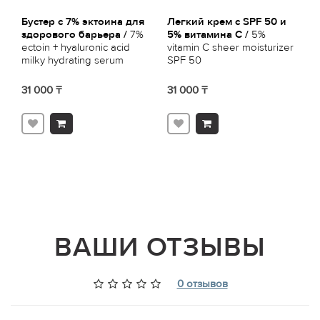
Бустер с 7% эктоина для
Легкий крем с SPF 50 и
Э
здорового барьера /
7%
5% витамина С /
5%
м
ectoin + hyaluronic acid
vitamin C sheer moisturizer
2
milky hydrating serum
SPF 50
6
L
31 000 ₸
31 000 ₸
2
ВАШИ ОТЗЫВЫ
0 отзывов