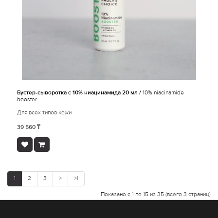
Бустер-сыворотка с 10% ниацинамида 20 мл /
10% niacinamide
booster
Для всех типов кожи
39 560 ₸
1
2
3
>
>|
Показано с 1 по 15 из 35 (всего 3 страниц)