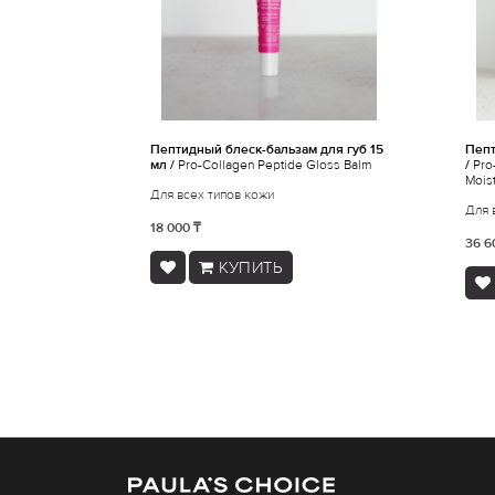
Пептидный блеск-бальзам для губ 15
Пепт
мл /
Pro-Collagen Peptide Gloss Balm
/
Pro
Moist
Для всех типов кожи
Для 
18 000 ₸
36 6
КУПИТЬ