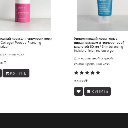
идный крем для упругости кожи
Увлажняющий крем-гель с
-Collagen Peptide Plumping
ниацинамидом и гиалуроновой
urizer
кислотой 60 мл /
Skin balancing
invisible finish moisture gel
всех типов кожи
Для нормальной, жирной,
00 ₸
комбинированной кожи
КУПИТЬ
27 800 ₸
КУПИТЬ