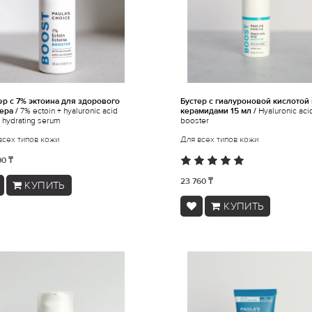
ер с 7% эктоина для здорового
Бустер с гиалуроновой кислотой 
ера /
7% ectoin + hyaluronic acid
керамидами 15 мл /
Hyaluronic aci
y hydrating serum
booster
всех типов кожи
Для всех типов кожи
00 ₸
23 760 ₸
КУПИТЬ
КУПИТЬ