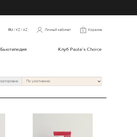
RU
/
KZ
/
AZ
Личный кабинет
Корзина
0
Бьютипедия
Клуб Paula’s Choice
ортировка: