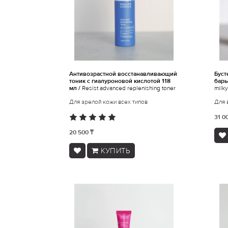
Антивозрастной восстанавливающий
Буст
тоник с гиалуроновой кислотой 118
барь
мл /
Resist advanced replenishing toner
milk
Для зрелой кожи всех типов
Для 
31 0
20 500 ₸
КУПИТЬ