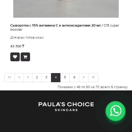
Сыворотка с 15% витамина С и антиоксидантами 20 мл /
C15 super
booster
Для всех типов кожи
43 700 ₸
|<
<
1
2
3
4
5
6
>
>|
Показано с 46 по 60 из 78 (всего 6 страниц)