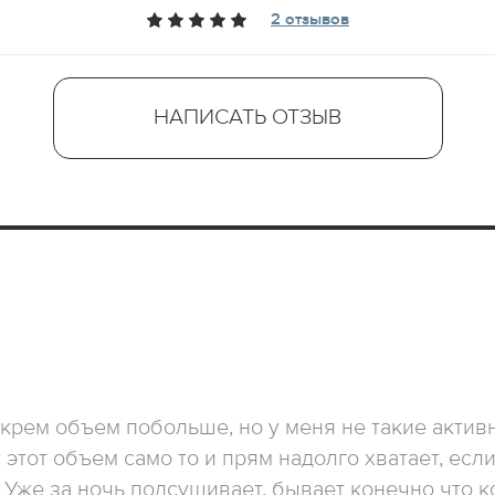
2 отзывов
НАПИСАТЬ ОТЗЫВ
 крем объем побольше, но у меня не такие актив
 этот объем само то и прям надолго хватает, есл
 Уже за ночь подсушивает, бывает конечно что к