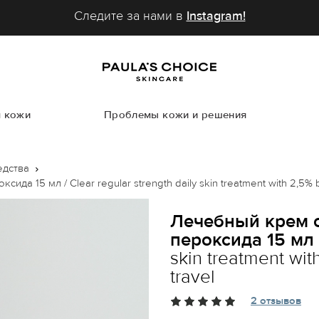
Следите за нами в
Instagram!
м кожи
Проблемы кожи и решения
едства
а 15 мл / Clear regular strength daily skin treatment with 2,5% b
Лечебный крем о
пероксида 15 мл 
skin treatment wi
travel
2 отзывов