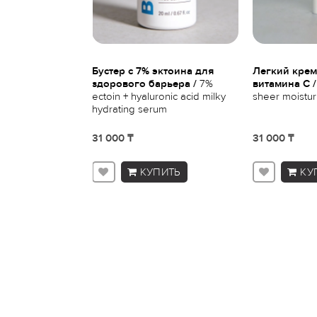
ной
Бустер с 7% эктоина для
Легкий крем
вающий тоник с
здорового барьера /
7%
витамина С /
 кислотой 118
ectoin + hyaluronic acid milky
sheer moistur
vanced
hydrating serum
oner
31 000 ₸
31 000 ₸
ПИТЬ
КУПИТЬ
КУ