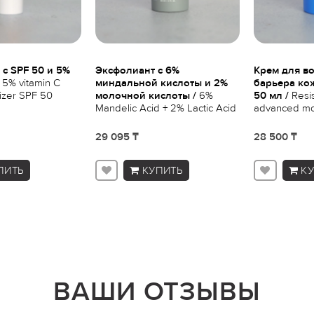
 с SPF 50 и 5%
Эксфолиант с 6%
Крем для в
5% vitamin C
миндальной кислоты и 2%
барьера ко
izer SPF 50
молочной кислоты /
6%
50 мл /
Resis
Mandelic Acid + 2% Lactic Acid
advanced moi
Liquid Exfoliant
29 095 ₸
28 500 ₸
ПИТЬ
КУПИТЬ
К
ВАШИ ОТЗЫВЫ