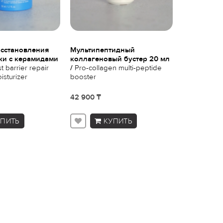
осстановления
Мультипептидный
Успокаива
жи с керамидами
коллагеновый бустер 20 мл
тоник 118 м
t barrier repair
/
Pro-collagen multi-peptide
nourishing m
sturizer
booster
42 900 ₸
19 900 ₸
УПИТЬ
КУПИТЬ
К