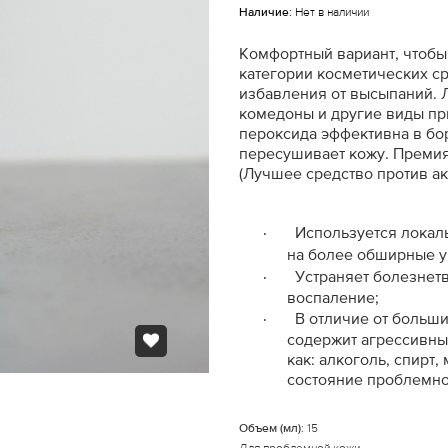
Наличие:
Нет в наличии
Комфортный вариант, чтобы 
категории косметических ср
избавления от высыпаний.
комедоны и другие виды п
пероксида эффективна в бор
пересушивает кожу.
Премия
(Лучшее средство против ак
·
Используется локал
на более обширные уч
·
У
страняет болезнет
воспаление;
·
В отличие от больш
содержит агрессивны
как: алкоголь, спирт
состояние проблемн
Объем (мл):
15