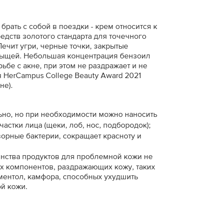
брать с собой в поездки - к
рем относится к
едств золотого стандарта для точечного
Лечит угри, черные точки, закрытые
рыщей. Небольшая концентрация бензоил
ьбе с акне, при этом не раздражает и не
 HerCampus College Beauty Award 2021
не).
ьно, но при необходимости можно наносить
астки лица (щеки, лоб, нос, подбородок);
ворные бактерии, сокращает красноту и
инства продуктов для проблемной кожи не
х компонентов, раздражающих кожу, таких
, ментол, камфора, способных ухудшить
ой кожи.