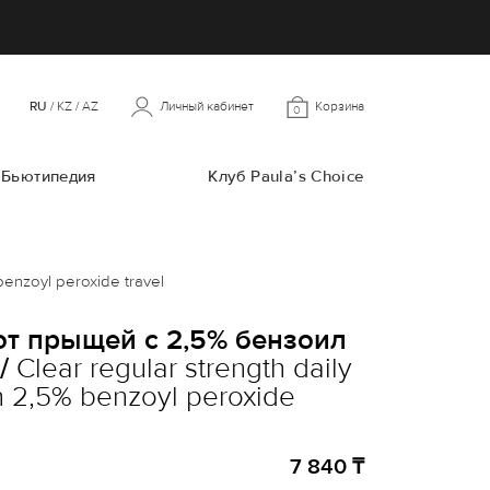
RU
/
KZ
/
AZ
Личный кабинет
Корзина
0
Бьютипедия
Клуб Paula’s Choice
enzoyl peroxide travel
т прыщей с 2,5% бензоил
/
Clear regular strength daily
th 2,5% benzoyl peroxide
7 840 ₸