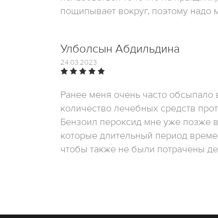
пощипывает вокруг, поэтому надо 
Улболсын Абдильдина
24.03.2023
Ранее меня очень часто обсыпало 
количество лечебных средств против
Бензоил пероксид мне уже позже в
которые длительный период времен
чтобы также не были потрачены де