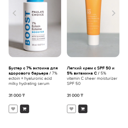
Бустер с 7% эктоина для
Легкий крем с SPF 50 и
Э
здорового барьера /
7%
5% витамина С /
5%
м
ectoin + hyaluronic acid
vitamin C sheer moisturizer
2
milky hydrating serum
SPF 50
6
L
31 000 ₸
31 000 ₸
2