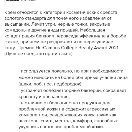
Наличие:
В наличии
Крем относится к категории косметических средств
золотого стандарта для точечного избавления от
высыпаний.
Лечит угри, черные точки, закрытые
комедоны и другие виды прыщей. Небольшая
концентрация бензоил пероксида эффективна в борьбе
с акне, при этом не раздражает и не пересушивает
кожу.
Премия HerCampus College Beauty Award 2021
(Лучшее средство против акне).
·
используется локально, но при необходимости
можно наносить на более обширные участки лица
(щеки, лоб, нос, подбородок);
·
у
страняет болезнетворные бактерии, сокращает
красноту и воспаление;
·
в
отличие от большинства продуктов для
проблемной кожи не содержит агрессивных
компонентов, раздражающих кожу, таких как:
алкоголь, спирт, ментол, камфора, способных
ухудшить состояние проблемной кожи.