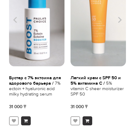
Бустер с 7% эктоина для
Легкий крем с SPF 50 и
Э
здорового барьера /
7%
5% витамина С /
5%
м
ectoin + hyaluronic acid
vitamin C sheer moisturizer
2
milky hydrating serum
SPF 50
6
L
31 000 ₸
31 000 ₸
2