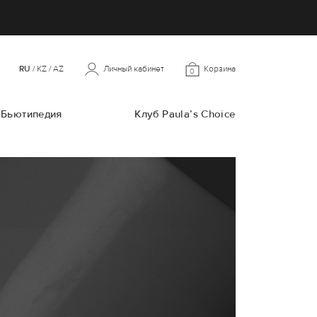
RU
/
KZ
/
AZ
Личный кабинет
Корзина
0
Бьютипедия
Клуб Paula’s Choice